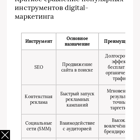
инструментов digital-
маркетинга
Основное
Инструмент
Преимущества
назначение
Долгосрочный
эффект,
Продвижение
SEO
бесплатный
сайта в поиске
органический
трафик
Мгновенный
Быстрый запуск
Контекстная
результат,
рекламных
реклама
точный
кампаний
таргетинг
Высокая
Социальные
Взаимодействие
вовлечённость,
сети (SMM)
с аудиторией
брендирование