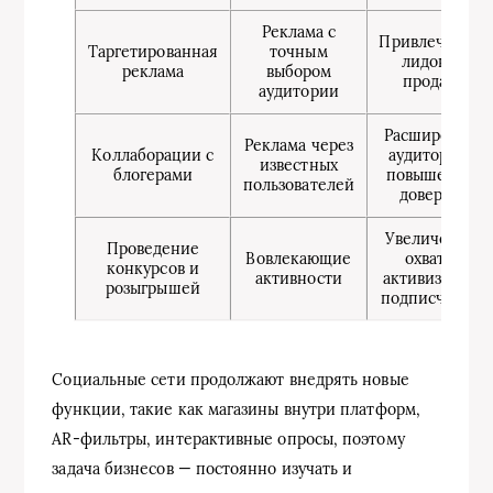
Реклама с
Привлечение
Таргетированная
точным
лидов и
реклама
выбором
продаж
аудитории
Расширение
Реклама через
Коллаборации с
аудитории,
известных
блогерами
повышение
пользователей
доверия
Увеличение
Проведение
Вовлекающие
охвата,
конкурсов и
активности
активизация
розыгрышей
подписчиков
Социальные сети продолжают внедрять новые
функции, такие как магазины внутри платформ,
AR-фильтры, интерактивные опросы, поэтому
задача бизнесов — постоянно изучать и