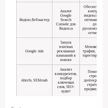
Обеспечивает
Аналог
контроль
Google
индексации и
Яндекс.Вебмастер
Search
оптимизации
Console для
для
Яндекса
русскоязычног
сегмента
Запуск
платных
Мгновенный
Google Ads
рекламных
трафик, гибко
кампаний в
таргетировани
поиске
Анализ
Помогает
конкурентов,
строить
подбор
Ahrefs, SEMrush
долгосрочную
ключевых
стратегию
слов, SEO-
продвижения
аудит