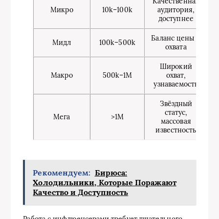
Качественная
Микро
10k–100k
аудитория,
доступнее
Баланс цены и
Мидл
100k–500k
охвата
Широкий
Макро
500k–1M
охват,
узнаваемость
Звёздный
статус,
Мега
>1M
массовая
известность
Рекомендуем:
Бирюса:
Холодильники, Которые Поражают
Качество и Доступность
Работа с инфлюенсерами требует тщательного