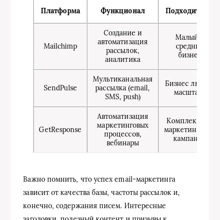
Платформа
Функционал
Подходит для
Создание и
Малый и
автоматизация
Mailchimp
средний
рассылок,
бизнес
аналитика
Мультиканальная
Бизнес любого
SendPulse
рассылка (email,
масштаба
SMS, push)
Автоматизация
Комплексные
маркетинговых
GetResponse
маркетинговые
процессов,
кампании
вебинары
Важно помнить, что успех email-маркетинга
зависит от качества базы, частоты рассылок и,
конечно, содержания писем. Интересные
заголовки, полезный контент и призывы к