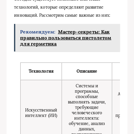
технологий, которые определяют развитие
инноваций. Рассмотрим самые важные из них:
Рекомендуем:
Мастер-секреты: Как
правильно пользоваться пистолетом
для герметика
При
Технология
Описание
приме
Системы и
программы,
Автома
способные
проце
выполнять задачи,
голо
требующие
Искусственный
помощ
человеческого
интеллект (ИИ)
прогноз
интеллекта:
спр
обучение, анализ
диагн
данных,
заболе