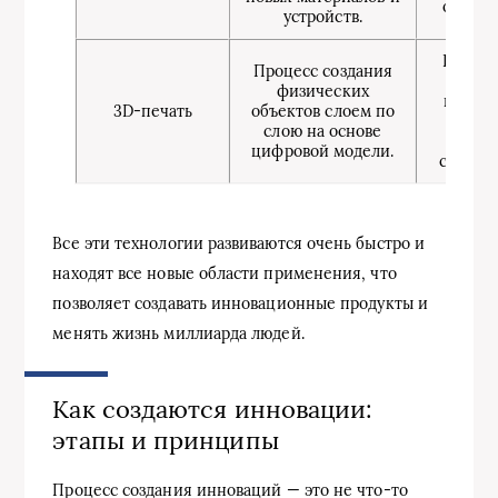
очистк
устройств.
Изгото
Процесс создания
прото
физических
произв
3D-печать
объектов слоем по
дета
слою на основе
меди
цифровой модели.
строите
Все эти технологии развиваются очень быстро и
находят все новые области применения, что
позволяет создавать инновационные продукты и
менять жизнь миллиарда людей.
Как создаются инновации:
этапы и принципы
Процесс создания инноваций — это не что-то