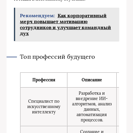
Рекомендуем:
Как корпоративный
мерч повышает мотивацию
сотрудников и улучшает командный
дух
Топ профессий будущего
Профессия
Описание
Навы
Разработка и
Прогр
внедрение ИИ-
ма
Специалист по
алгоритмов, анализ
ана
искусственному
данных,
мышл
интеллекту
автоматизация
м
процессов.
о
Создание и
М