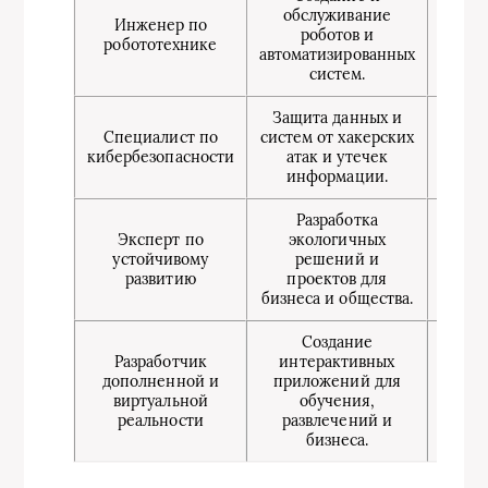
обслуживание
эл
Инженер по
роботов и
прогр
робототехнике
автоматизированных
про
систем.
систе
Защита данных и
Зна
Специалист по
систем от хакерских
те
кибербезопасности
атак и утечек
кри
информации.
анал
Разработка
Э
Эксперт по
экологичных
у
устойчивому
решений и
п
развитию
проектов для
инн
бизнеса и общества.
те
Создание
Разработчик
интерактивных
Прогр
дополненной и
приложений для
3D-мо
виртуальной
обучения,
UX/
реальности
развлечений и
бизнеса.