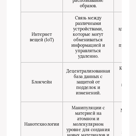
распознавание
образов.
Связь между
Умные
различными
монит
устройствами,
здоровь
Интернет
которые могут
сель
вещей (IoT)
обмениваться
хозяй
информацией и
промыш
управляться
сис
удаленно.
конт
Крипто
Децентрализованная
ум
база данных с
контр
Блокчейн
защитой от
прозра
подделок и
цеп
изменений.
пост
Манипуляции с
Медиц
материей на
препа
атомном и
улучш
Нанотехнологии
молекулярном
матер
уровне для создания
электр
новых материалов и