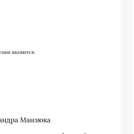
ения являются:
андра Манзюка