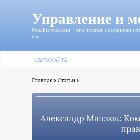
Управление и м
Proektoved.com – это портал, созданный с
вас.
КАРТА САЙТА
Главная
Статьи
Александр Манзюк: Ком
прав