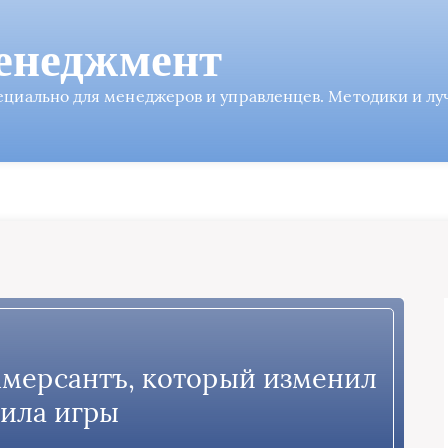
енеджмент
пециально для менеджеров и управленцев. Методики и л
мерсантъ, который изменил
ила игры