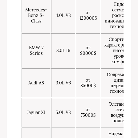
Лидер в
Mercedes-
сегменте
от
Benz S-
4.0L V8
роскоши,
120000$
Class
инновационны
технологии
Спортивные
характеристики
BMW 7
от
3.0L I6
високий
Series
90000$
уровень
комфорта
Современный
от
дизайн,
Audi A8
3.0L V6
85000$
передовые
технологии
Элегантный
от
стиль,
Jaguar XJ
5.0L V8
75000$
воздушная
подвеска
Надежность,