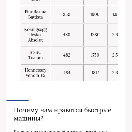
Pinnifarina
350
1900
1.9
Battista
Koenigsegg
Jesko
480
1280
2.6
Absolut
S SSC
482
1750
2.5
Tuatara
Hennessey
484
1817
2.6
Venom F5
Почему нам нравятся быстрые
машины?
Конечно, за стилистикой и технологией стоит