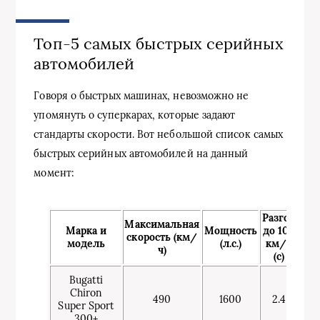
Топ-5 самых быстрых серийных
автомобилей
Говоря о быстрых машинах, невозможно не
упомянуть о суперкарах, которые задают
стандарты скорости. Вот небольшой список самых
быстрых серийных автомобилей на данный
момент:
Разгон
Максимальная
Марка и
Мощность
до 100
скорость (км/
модель
(л.с.)
км/ч
ч)
(с)
Bugatti
Chiron
490
1600
2.4
Super Sport
300+