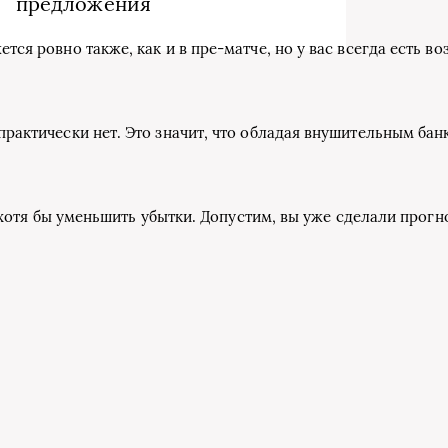
предложения
ся ровно также, как и в пре-матче, но у вас всегда есть 
практически нет. Это значит, что обладая внушительным б
хотя бы уменьшить убытки. Допустим, вы уже сделали прогноз