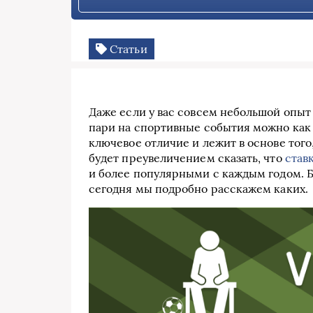
Статьи
Даже если у вас совсем небольшой опыт 
пари на спортивные события можно как д
ключевое отличие и лежит в основе того
будет преувеличением сказать, что
ставк
и более популярными с каждым годом. Б
сегодня мы подробно расскажем каких.