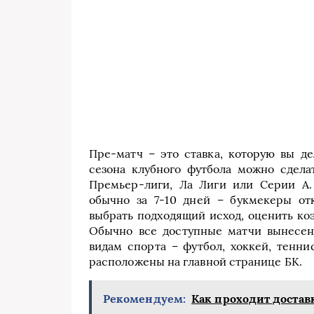
Пре-матч – это ставка, которую вы де
сезона клубного футбола можно сдела
Премьер-лиги, Ла Лиги или Серии А
обычно за 7-10 дней – букмекеры о
выбрать подходящий исход, оценить ко
Обычно все доступные матчи вынесен
видам спорта – футбол, хоккей, тенни
расположены на главной странице БК.
Рекомендуем:
Как проходит достав