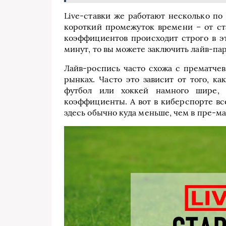
Live-ставки же работают несколько по
короткий промежуток времени – от ст
коэффициентов происходит строго в э
минут, то вы можете заключить лайв-пар
Лайв-роспись часто схожа с прематчев
рынках. Часто это зависит от того, ка
футбол или хоккей намного шире, 
коэффициенты. А вот в киберспорте все
здесь обычно куда меньше, чем в пре-ма