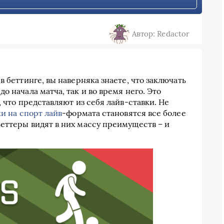
Автор: Redactor
в беттинге, вы наверняка знаете, что заключать
о начала матча, так и во время него. Это
, что представляют из себя лайв-ставки. Не
и на спорт лайв
-формата становятся все более
еттеры видят в них массу преимуществ – и