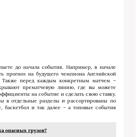
лаете до начала события. Например, в начале
ть прогноз на будущего чемпиона Английской
. Также перед каждым конкретным матчем –
ткрывают прематчевую линию, где вы можете
эффициенты на событие и сделать свою ставку.
ы в отдельные разделы и рассортированы по
с, баскетбол и так далее – а топовые события
ка опасных грузов?