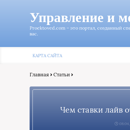
Управление и м
Proektoved.com – это портал, созданный с
вас.
КАРТА САЙТА
Главная
Статьи
Чем ставки лайв 
08:04,