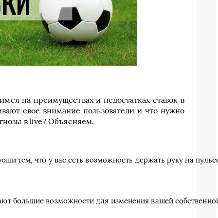
имся на преимуществах и недостатках ставок в
ивают свое внимание пользователи и что нужно
гнозы в live? Объясняем.
ороши тем, что у вас есть возможность держать руку на пул
ают большие возможности для изменения вашей собственной 