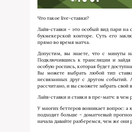
Что такое live-ставки?
Лайв-ставки – это особый вид пари на 
букмекерской конторе. Суть его закл
прямо во время матча.
Допустим, вы знаете, что с минуты 
Подключившись к трансляции и зайдя 
особую роспись, которая будет доступна
Вы можете выбрать любой тип ставк
несвязанных друг с другом событий. 
рассчитано, и вы сможете забрать свой
Лайв-ставки и ставки в пре-матч: в чем 
У многих беттеров возникает вопрос: а 
подходит больше – доматчевый прогноз
начала давайте разберемся, чем же они