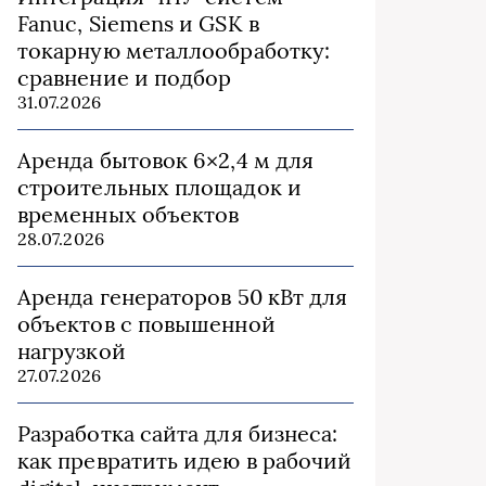
Fanuc, Siemens и GSK в
токарную металлообработку:
сравнение и подбор
31.07.2026
Аренда бытовок 6×2,4 м для
строительных площадок и
временных объектов
28.07.2026
Аренда генераторов 50 кВт для
объектов с повышенной
нагрузкой
27.07.2026
Разработка сайта для бизнеса:
как превратить идею в рабочий