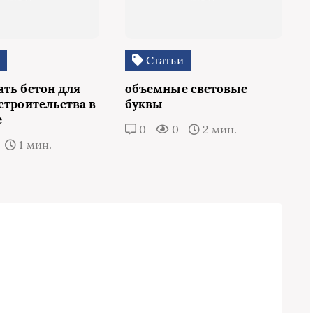
и
Статьи
ать бетон для
объемные световые
строительства в
буквы
е
0
0
2 мин.
1 мин.