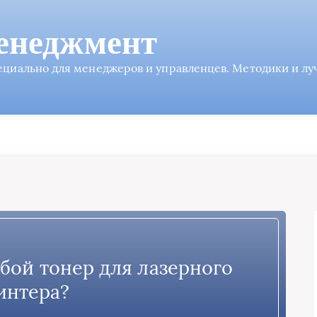
енеджмент
пециально для менеджеров и управленцев. Методики и л
обой тонер для лазерного
интера?