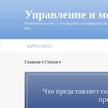
Управление и м
Proektoved.com – это портал, созданный с
вас.
КАРТА САЙТА
Главная
Статьи
Что представляет с
пр