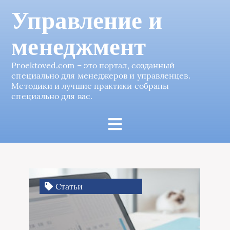
Управление и
менеджмент
Proektoved.com – это портал, созданный
специально для менеджеров и управленцев.
Методики и лучшие практики собраны
специально для вас.
Статьи