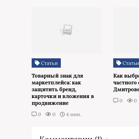
Статьи
Стать
Товарный знак для
Как выбр
маркетплейса: как
частного 
защитить бренд,
Дмитров
карточки и вложения в
0
0
продвижение
0
0
4 мин.