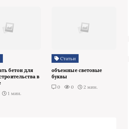
и
Статьи
ать бетон для
объемные световые
строительства в
буквы
е
0
0
2 мин.
1 мин.