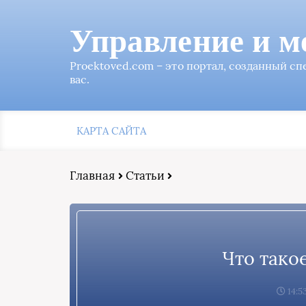
Управление и м
Proektoved.com – это портал, созданный с
вас.
КАРТА САЙТА
Главная
Статьи
Что тако
14:5