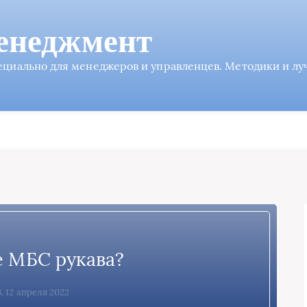
енеджмент
пециально для менеджеров и управленцев. Методики и л
е МБС рукава?
3, 12 апреля 2022