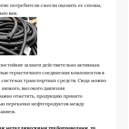
огие потребители смогли оценить ее сполна,
ьно вам.
нзостойкие шланги действительно активным
елью герметичного соединения компонентов в
х системах транспортных средств. Сюда можно
 низкого, высокого давления
Важно отметить, продукцию принято
лью перекачки нефтепродуктов между
ванием.
ими металлическими трубопроводами, то