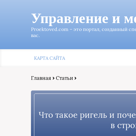
Управление и м
Proektoved.com – это портал, созданный с
вас.
КАРТА САЙТА
Главная
Статьи
Что такое ригель и поч
в стр