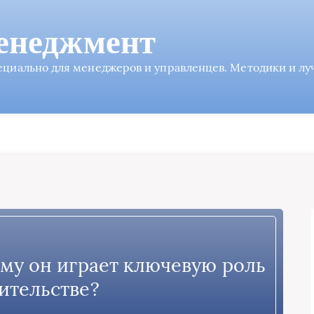
енеджмент
пециально для менеджеров и управленцев. Методики и л
ему он играет ключевую роль
оительстве?