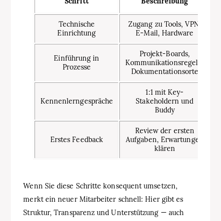
Schritt
Beschreibung
Ve
Technische
Zugang zu Tools, VPN,
Einrichtung
E-Mail, Hardware
Projekt-Boards,
Einführung in
Kommunikationsregeln,
P
Prozesse
Dokumentationsorte
1:1 mit Key-
Kennenlerngespräche
Stakeholdern und
P
Buddy
Review der ersten
Erstes Feedback
Aufgaben, Erwartungen
P
klären
Wenn Sie diese Schritte konsequent umsetzen,
merkt ein neuer Mitarbeiter schnell: Hier gibt es
Struktur, Transparenz und Unterstützung — auch