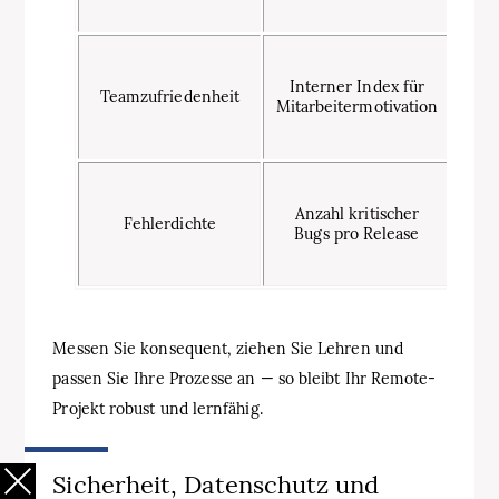
Akti
Sink
ste
Interner Index für
Teamzufriedenheit
Flu
Mitarbeitermotivation
P
H
Anzahl kritischer
Fehlerdichte
Qual
Bugs pro Release
hin
für
Messen Sie konsequent, ziehen Sie Lehren und
passen Sie Ihre Prozesse an — so bleibt Ihr Remote-
Projekt robust und lernfähig.
Sicherheit, Datenschutz und