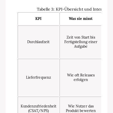
Tabelle 3: KPI-Übersicht und Interpreta
KPI
Was sie misst
In
Ku
Zeit von Start bis
effi
Durchlaufzeit
Fertigstellung einer
hi
Aufgabe
Zei
Höh
s
Wie oft Releases
Lieferfrequenz
M
erfolgen
ho
k
Ze
Kundenzufriedenheit
Wie Nutzer das
d
(CSAT/NPS)
Produkt bewerten
wich