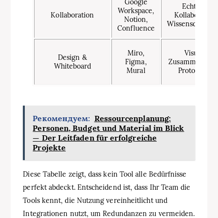
Google
Echtzeit-
Workspace,
Kollaboration
Kollaboration
Notion,
Wissensdatenb
Confluence
Miro,
Visuelle
Design &
Figma,
Zusammenarbei
Whiteboard
Mural
Prototyping
Рекомендуем:
Ressourcenplanung:
Personen, Budget und Material im Blick
— Der Leitfaden für erfolgreiche
Projekte
Diese Tabelle zeigt, dass kein Tool alle Bedürfnisse
perfekt abdeckt. Entscheidend ist, dass Ihr Team die
Tools kennt, die Nutzung vereinheitlicht und
Integrationen nutzt, um Redundanzen zu vermeiden.