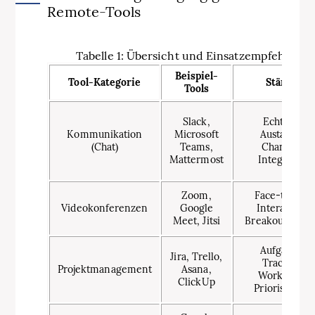
Remote-Tools
Tabelle 1: Übersicht und Einsatzempfehlung 
Beispiel-
Tool-Kategorie
Stärken
Tools
Slack,
Echtzeit-
Kommunikation
Microsoft
Austausch,
(Chat)
Teams,
Channels,
Mattermost
Integration
Zoom,
Face-to-face
Videokonferenzen
Google
Interaktion,
Meet, Jitsi
Breakout-Räu
Aufgaben-
Jira, Trello,
Tracking,
Projektmanagement
Asana,
Workflows,
ClickUp
Priorisierung