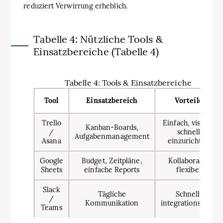
reduziert Verwirrung erheblich.
Tabelle 4: Nützliche Tools &
Einsatzbereiche (Tabelle 4)
Tabelle 4: Tools & Einsatzbereiche
Tool
Einsatzbereich
Vorteile
Trello
Einfach, visuell,
Kanban-Boards,
/
schnell
Aufgabenmanagement
Asana
einzurichten
Google
Budget, Zeitpläne,
Kollaborativ,
Sheets
einfache Reports
flexibel
Slack
Tägliche
Schnell,
/
Kommunikation
integrationsfähig
Teams