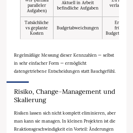
Aktuell in Arbeit
paralleler
verlangsamt
befindliche Aufgaben
Aufgaben)
Team
Tatsächliche
Ermöglic
vs geplante
Budgetabweichungen
frühzeiti
Kosten
Budgetanpas
Regelmäßige Messung dieser Kennzahlen — selbst
in sehr einfacher Form — ermöglicht
datengetriebene Entscheidungen statt Bauchgefühl.
Risiko, Change-Management und
Skalierung
Risiken lassen sich nicht komplett eliminieren, aber
man kann sie managen. In kleinen Projekten ist die
Reaktionsgeschwindigkeit ein Vorteil: Änderungen