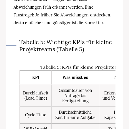
Abweichungen früh erkannt werden. Eine
Faustregel: Je früher Sie Abweichungen entdecken,
desto einfacher und günstiger ist die Korrektur.
Tabelle 5: Wichtige KPIs für kleine
Projektteams (Tabelle 5)
Tabelle 5: KPIs für kleine Projektteams
KPI
Was misst es
Nutzen
Gesamtdauer von
Durchlaufzeit
Erkennt Eng
Anfrage bis
(Lead Time)
und Verzöge
Fertigstellung
Durchschnittliche
Hilft be
Cycle Time
Zeit für eine Aufgabe
Kapazitätspl
WIP (Anzahl
Zu hohes 