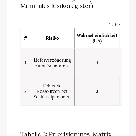
Minimales Risikoregister)
Tabelle 1: 
Wahrscheinlichkeit
Auswi
#
Risiko
(1-5)
(1-
Lieferverzögerung
1
4
4
eines Zulieferers
Fehlende
2
Ressourcen bei
3
5
Schlüsselpersonen
Tabelle 2: Priorisierungs-Matrix