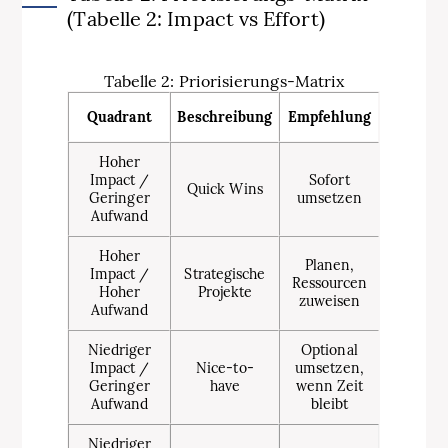
(Tabelle 2: Impact vs Effort)
Tabelle 2: Priorisierungs-Matrix
Quadrant
Beschreibung
Empfehlung
Hoher
Impact /
Sofort
Quick Wins
Geringer
umsetzen
Aufwand
Hoher
Planen,
Impact /
Strategische
Ressourcen
Hoher
Projekte
zuweisen
Aufwand
Niedriger
Optional
Impact /
Nice-to-
umsetzen,
Geringer
have
wenn Zeit
Aufwand
bleibt
Niedriger