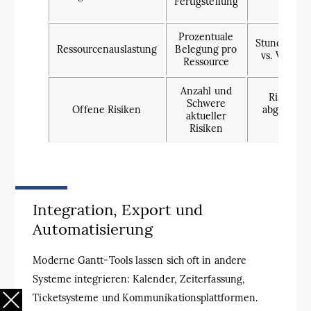
Fertigstellung
Task
Prozentuale
Stundenzuo
Ressourcenauslastung
Belegung pro
vs. Verfügb
Ressource
Anzahl und
Risk‑Reg
Schwere
Offene Risiken
abgeglich
aktueller
Zeitpl
Risiken
Integration, Export und
Automatisierung
Moderne Gantt‑Tools lassen sich oft in andere
Systeme integrieren: Kalender, Zeiterfassung,
Ticketsysteme und Kommunikationsplattformen.