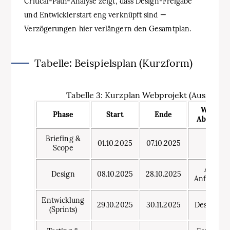
Critical‑Path‑Analyse zeigt, dass Design‑Freigabe
und Entwicklerstart eng verknüpft sind —
Verzögerungen hier verlängern den Gesamtplan.
Tabelle: Beispielsplan (Kurzform)
Tabelle 3: Kurzplan Webprojekt (Auszug)
Wichtig
Phase
Start
Ende
Abhängig
Briefing &
01.10.2025
07.10.2025
Kickof
Scope
Abschlu
Design
08.10.2025
28.10.2025
Anforder
Entwicklung
29.10.2025
30.11.2025
Designfre
(Sprints)