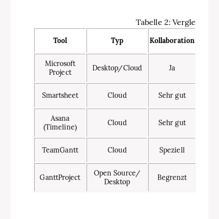
Tabelle 2: Vergleich a
Tool
Typ
Kollaboration
Abhän
Microsoft
Desktop/Cloud
Ja
Ko
Project
Smartsheet
Cloud
Sehr gut
Asana
Cloud
Sehr gut
(Timeline)
TeamGantt
Cloud
Speziell
Open Source/
GanttProject
Begrenzt
Desktop