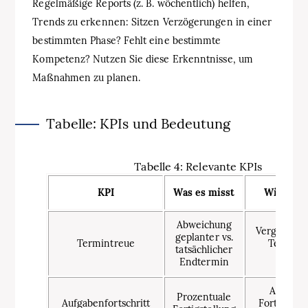
Regelmäßige Reports (z. B. wöchentlich) helfen,
Trends zu erkennen: Sitzen Verzögerungen in einer
bestimmten Phase? Fehlt eine bestimmte
Kompetenz? Nutzen Sie diese Erkenntnisse, um
Maßnahmen zu planen.
Tabelle: KPIs und Bedeutung
Tabelle 4: Relevante KPIs
KPI
Was es misst
Wie ermi
Abweichung
Vergleich a
geplanter vs.
Termintreue
Termine
tatsächlicher
Baseli
Endtermin
Aggregi
Prozentuale
Aufgabenfortschritt
Fortschritt