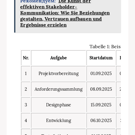
Рекомендуем:
Die Kunst der
effektiven Stakeholder-
Kommunikation: Wie Sie Beziehungen
gestalten, Vertrauen aufbauen und
Ergebnisse erzielen
Tabelle 1: Beispiela
Nr.
Aufgabe
Startdatum
Endda
1
Projektvorbereitung
01.09.2025
07.09.2
2
Anforderungssammlung
08.09.2025
21.09.2
3
Designphase
15.09.2025
05.10.2
4
Entwicklung
06.10.2025
30.11.2