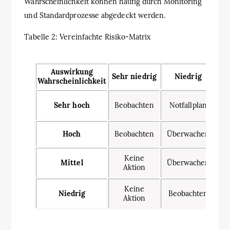
Wahrscheinlichkeit können häufig durch Monitoring
und Standardprozesse abgedeckt werden.
Tabelle 2: Vereinfachte Risiko-Matrix
Auswirkung
Sehr niedrig
Niedrig
Wahrscheinlichkeit
Sehr hoch
Beobachten
Notfallplan
Hoch
Beobachten
Überwachen
M
Keine
Mittel
Überwachen
V
Aktion
Keine
Niedrig
Beobachten
Aktion