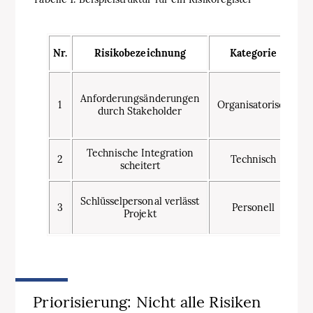
Nr.
Risikobezeichnung
Kategorie
Anforderungsänderungen
1
Organisatorisch
durch Stakeholder
Technische Integration
2
Technisch
scheitert
S
Schlüsselpersonal verlässt
H
3
Personell
Projekt
Priorisierung: Nicht alle Risiken