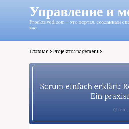
Управление и м
Proektoved.com – это портал, созданный с
вас.
Главная
Projektmanagement
Scrum einfach erklärt: R
Ein praxis
17:30,