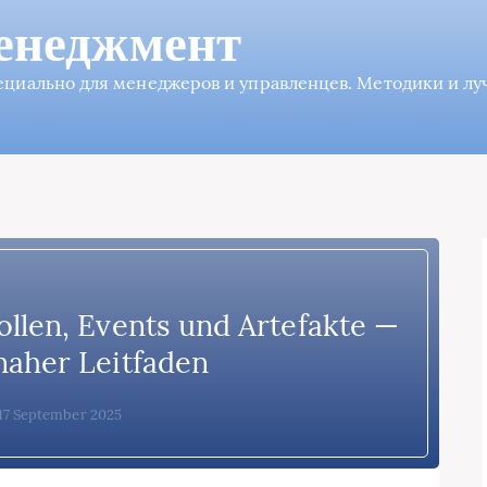
енеджмент
пециально для менеджеров и управленцев. Методики и л
ollen, Events und Artefakte —
naher Leitfaden
 17 September 2025