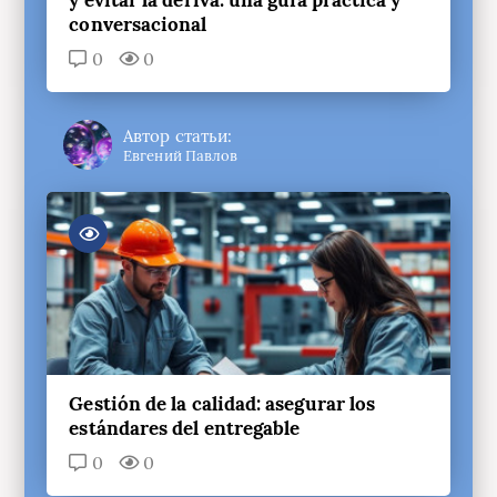
y evitar la deriva: una guía práctica y
conversacional
0
0
Автор статьи:
Евгений Павлов
Gestión de la calidad: asegurar los
estándares del entregable
0
0