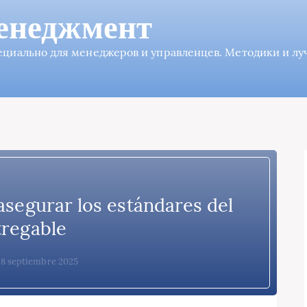
енеджмент
пециально для менеджеров и управленцев. Методики и л
 asegurar los estándares del
tregable
 18 septiembre 2025