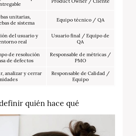
Product Owner / Cliente
entregable
bas unitarias,
Equipo técnico / QA
ebas de sistema
ión del usuario y
Usuario final / Equipo de
entorno real
QA
empo de resolución
Responsable de métricas /
asa de defectos
PMO
r, analizar y cerrar
Responsable de Calidad /
midades
Equipo
definir quién hace qué