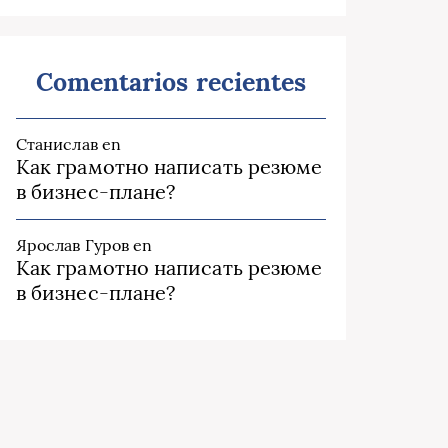
Comentarios recientes
Станислав
en
Как грамотно написать резюме
в бизнес-плане?
Ярослав Гуров
en
Как грамотно написать резюме
в бизнес-плане?