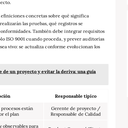
yecto.
definiciones concretas sobre qué significa
ealizarán las pruebas, qué registros se
conformidades. También debe integrar requisitos
plo ISO 9001 cuando proceda, y prever auditorías
n sea vivo: se actualiza conforme evolucionan los
e de un proyecto y evitar la deriva: una guía
pción
Responsable típico
 procesos están
Gerente de proyecto /
or el plan
Responsable de Calidad
y observables para