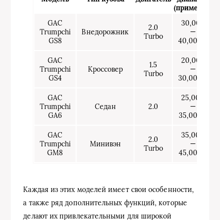
(примерно)
GAC
30,000
2.0
Trumpchi
Внедорожник
—
Turbo
GS8
40,000 $
GAC
20,000
1.5
Trumpchi
Кроссовер
—
Turbo
GS4
30,000 $
GAC
25,000
Trumpchi
Седан
2.0
—
GA6
35,000 $
GAC
35,000
2.0
Trumpchi
Минивэн
—
Turbo
GM8
45,000 $
Каждая из этих моделей имеет свои особенности,
а также ряд дополнительных функций, которые
делают их привлекательными для широкой