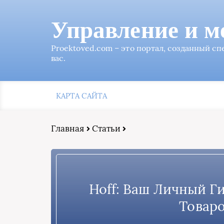
Управление и м
Proektoved.com – это портал, созданный с
вас.
КАРТА САЙТА
Главная
Статьи
Hoff: Ваш Личный Г
Товаро