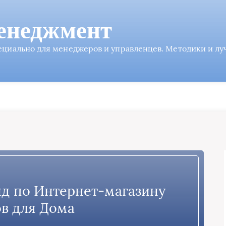
енеджмент
пециально для менеджеров и управленцев. Методики и л
ид по Интернет-магазину
в для Дома