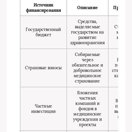
Источник
Описание
Преимущ
финансирования
Средства,
выделяемые
Стабиль
Государственный
государством на
масшта
бюджет
развитие
инвест
здравоохранения
Собираемые
через
Регуля
обязательное и
поступл
Страховые взносы
добровольное
стимулир
медицинское
качества
страхование
Вложения
частных
Возмож
компаний и
Частные
привле
фондов в
инвестиции
высоких
медицинские
иннов
учреждения и
проекты