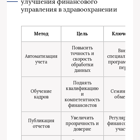
улучшения финансового
управления в здравоохранении
Метод
Цель
Ключевые ш
Повысить
Внедрени
точность и
Автоматизация
специализиро
скорость
учета
программ, обу
обработки
персонал
данных
Поднять
квалификацию
Обучение
Семинары, ку
и
кадров
обмен опы
компетентность
финансистов
Увеличить
Регулярный в
Публикация
прозрачность и
финансовых от
отчетов
доверие
участие С