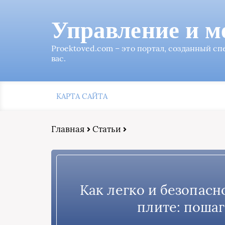
Управление и м
Proektoved.com – это портал, созданный с
вас.
КАРТА САЙТА
Главная
Статьи
Как легко и безопасн
плите: пошаг