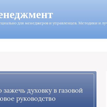
енеджмент
пециально для менеджеров и управленцев. Методики и л
о зажечь духовку в газовой
овое руководство