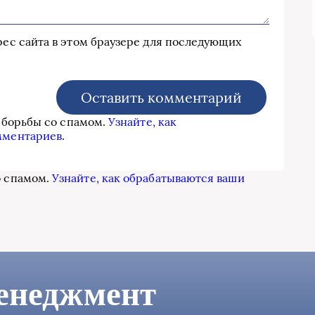
дрес сайта в этом браузере для последующих
я борьбы со спамом.
Узнайте, как
мментариев
.
о спамом.
Узнайте, как обрабатываются ваши
енеджмент