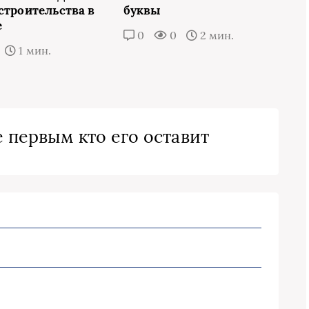
строительства в
буквы
е
0
0
2 мин.
1 мин.
 первым кто его оставит