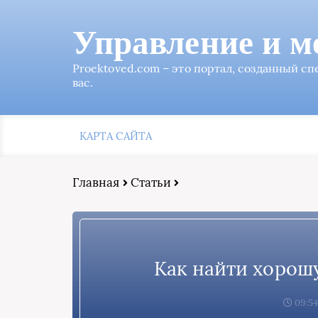
Управление и м
Proektoved.com – это портал, созданный с
вас.
КАРТА САЙТА
Главная
Статьи
Как найти хорош
09:54