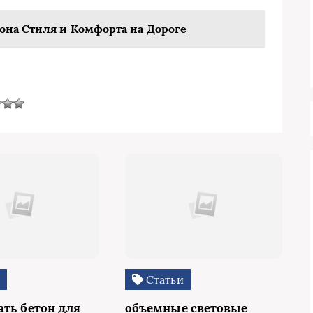
она Стиля и Комфорта на Дороге
и
Статьи
ать бетон для
объемные световые