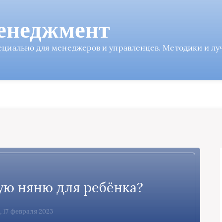
енеджмент
пециально для менеджеров и управленцев. Методики и л
ую няню для ребёнка?
, 17 февраля 2023