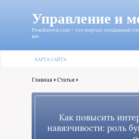
Управление и м
Proektoved.com – это портал, созданный с
вас.
КАРТА САЙТА
Главная
Статьи
Как повысить инте
навязчивости: роль б
о