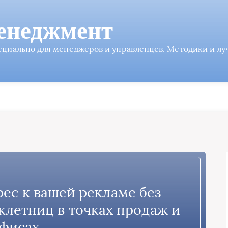
енеджмент
пециально для менеджеров и управленцев. Методики и л
рес к вашей рекламе без
уклетниц в точках продаж и
фисах