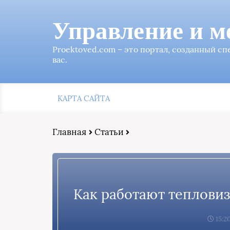
Управление и м
Proektoved.com – это портал, созданный с
вас.
КАРТА САЙТА
Главная
Статьи
Как работают тепловиз
15:2