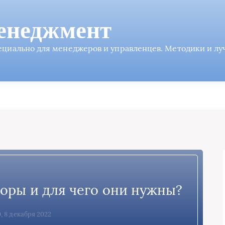
енеджмент
пециально для менеджеров и управленцев. Методики и л
оры и для чего они нужны?
0, 8 декабря 2022