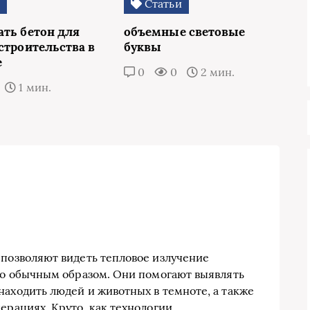
и
Статьи
ать бетон для
объемные световые
строительства в
буквы
е
0
0
2 мин.
1 мин.
 позволяют видеть тепловое излучение
дно обычным образом. Они помогают выявлять
находить людей и животных в темноте, а также
ерациях. Круто, как технологии