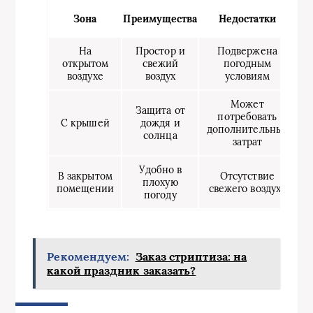
Зона
Преимущества
Недостатки
На
Простор и
Подвержена
открытом
свежий
погодным
воздухе
воздух
условиям
Может
Защита от
потребовать
С крышей
дождя и
дополнительных
солнца
затрат
Удобно в
В закрытом
Отсутствие
плохую
помещении
свежего воздуха
погоду
Рекомендуем:
Заказ стриптиза: на
какой праздник заказать?