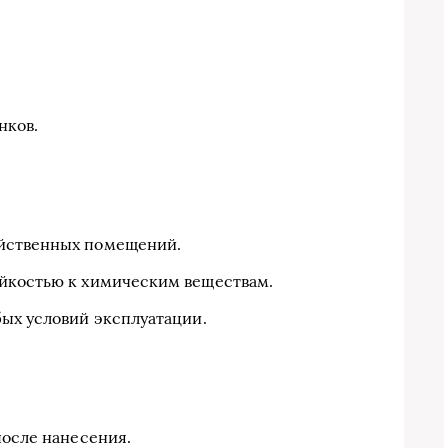
нков.
йственных помещений.
йкостью к химическим веществам.
бых условий эксплуатации.
после нанесения.