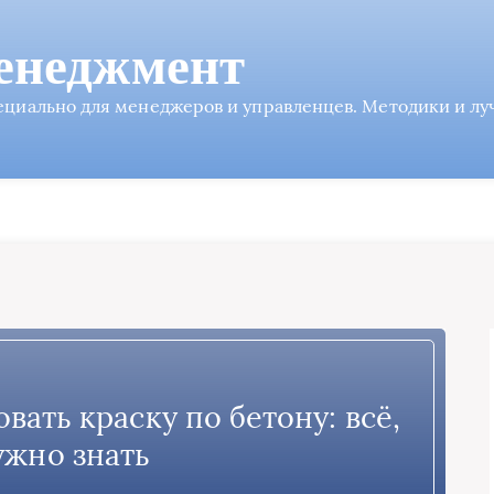
енеджмент
пециально для менеджеров и управленцев. Методики и л
вать краску по бетону: всё,
ужно знать