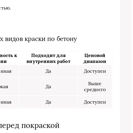
стью.
х видов краски по бетону
вость к
Подходит для
Ценовой
мии
внутренних работ
диапазон
нная
Да
Доступен
Выше
кая
Да
среднего
нная
Да
Доступен
перед покраской