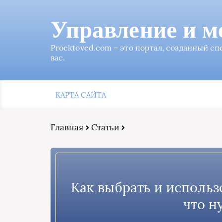
Управление и м
Proektoved.com – это портал, созданный с
вас.
КАРТА САЙТА
Главная
Статьи
Как выбрать и использо
что н