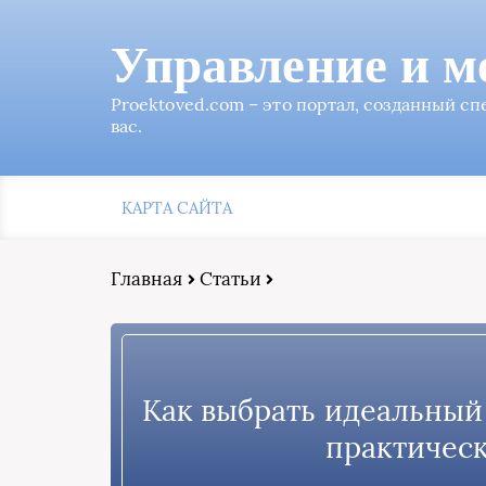
Управление и м
Proektoved.com – это портал, созданный с
вас.
КАРТА САЙТА
Главная
Статьи
Как выбрать идеальный
практическ