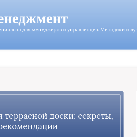
енеджмент
пециально для менеджеров и управленцев. Методики и л
я террасной доски: секреты,
 рекомендации