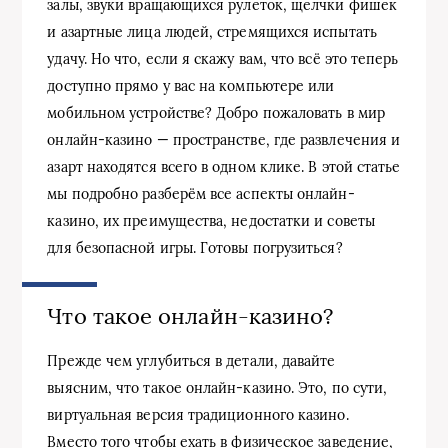
залы, звуки вращающихся рулеток, щелчки фишек
и азартные лица людей, стремящихся испытать
удачу. Но что, если я скажу вам, что всё это теперь
доступно прямо у вас на компьютере или
мобильном устройстве? Добро пожаловать в мир
онлайн-казино — пространстве, где развлечения и
азарт находятся всего в одном клике. В этой статье
мы подробно разберём все аспекты онлайн-
казино, их преимущества, недостатки и советы
для безопасной игры. Готовы погрузиться?
Что такое онлайн-казино?
Прежде чем углубиться в детали, давайте
выясним, что такое онлайн-казино. Это, по сути,
виртуальная версия традиционного казино.
Вместо того чтобы ехать в физическое заведение,