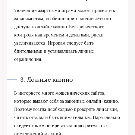
Увлечение азартными играми может привести к
зависимостям, особенно при наличии легкого
доступа к онлайн-казино. Без физического
контроля над временем и деньгами, риски
увеличиваются. Игрокам следует быть
бдительными и устанавливать личные
ограничения.
3. Ложные казино
В интернете много мошеннических сайтов,
которые выдают себя за законные онлайн-казино.
Поэтому всегда необходимо проверять лицензии,
читать отзывы и быть внимательным. Параллельно
следует также остерегаться подозрительных
предложений и акций.