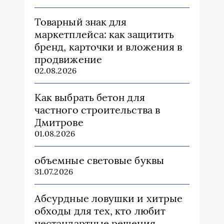
Товарный знак для
маркетплейса: как защитить
бренд, карточки и вложения в
продвижение
02.08.2026
Как выбрать бетон для
частного строительства в
Дмитрове
01.08.2026
объемные световые буквы
31.07.2026
Абсурдные ловушки и хитрые
обходы для тех, кто любит
нестандартные решения