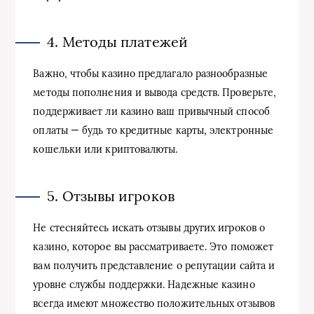
4. Методы платежей
Важно, чтобы казино предлагало разнообразные
методы пополнения и вывода средств. Проверьте,
поддерживает ли казино ваш привычный способ
оплаты — будь то кредитные карты, электронные
кошельки или криптовалюты.
5. Отзывы игроков
Не стесняйтесь искать отзывы других игроков о
казино, которое вы рассматриваете. Это поможет
вам получить представление о репутации сайта и
уровне службы поддержки. Надежные казино
всегда имеют множество положительных отзывов