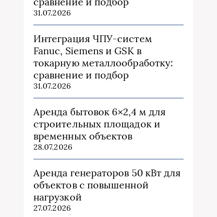
сравнение и подбор
31.07.2026
Интеграция ЧПУ-систем
Fanuc, Siemens и GSK в
токарную металлообработку:
сравнение и подбор
31.07.2026
Аренда бытовок 6×2,4 м для
строительных площадок и
временных объектов
28.07.2026
Аренда генераторов 50 кВт для
объектов с повышенной
нагрузкой
27.07.2026