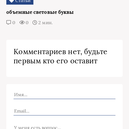
Статьи
объемные световые буквы
0
0
2 мин.
Комментариев нет, будьте
первым кто его оставит