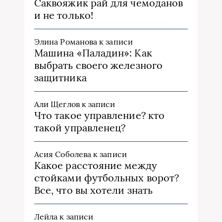
Саквояжик рай для чемоданов
и не только!
Элина Романова
к записи
Машина «Паладин»: Как
выбрать своего железного
защитника
Али Щеглов
к записи
Что такое управление? кто
такой управленец?
Асия Соболева
к записи
Какое расстояние между
стойками футбольных ворот?
Все, что вы хотели знать
Лейла
к записи