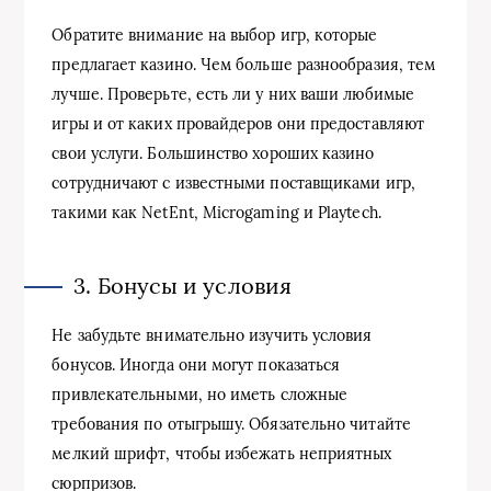
Обратите внимание на выбор игр, которые
предлагает казино. Чем больше разнообразия, тем
лучше. Проверьте, есть ли у них ваши любимые
игры и от каких провайдеров они предоставляют
свои услуги. Большинство хороших казино
сотрудничают с известными поставщиками игр,
такими как NetEnt, Microgaming и Playtech.
3. Бонусы и условия
Не забудьте внимательно изучить условия
бонусов. Иногда они могут показаться
привлекательными, но иметь сложные
требования по отыгрышу. Обязательно читайте
мелкий шрифт, чтобы избежать неприятных
сюрпризов.