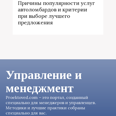
Причины популярности услуг
автоломбардов и критерии
при выборе лучшего
предложения
Управление и
менеджмент
Proektoved.com – это портал, созданный
специально для менеджеров и управленцев.
Методики и лучшие практики собраны
специально для вас.