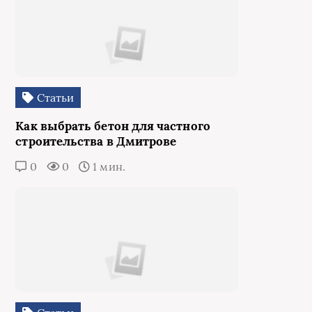
Статьи
Как выбрать бетон для частного
строительства в Дмитрове
0
0
1 мин.