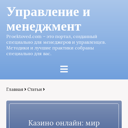
Управление и
менеджмент
Proektoved.com – это портал, созданный
специально для менеджеров и управленцев.
Методики и лучшие практики собраны
специально для вас.
Главная
Статьи
Казино онлайн: мир