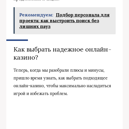
Рекомендуем:
Подбор персонала для
проекта: как выстроить поиск без
лишних пауз
Как выбрать надежное онлайн-
казино?
Теперь, когда мы разобрали плюсы и минусы,
пришло время узнать, как выбрать подходящее
онлайн-казино, чтобы максимально насладиться
игрой и избежать проблем.