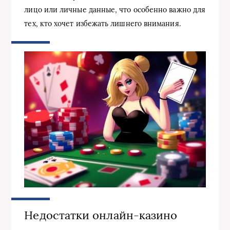
лицо или личные данные, что особенно важно для
тех, кто хочет избежать лишнего внимания.
Недостатки онлайн-казино