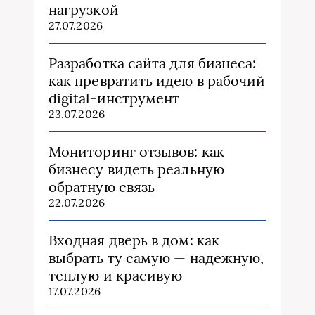
нагрузкой
27.07.2026
Разработка сайта для бизнеса:
как превратить идею в рабочий
digital-инструмент
23.07.2026
Мониторинг отзывов: как
бизнесу видеть реальную
обратную связь
22.07.2026
Входная дверь в дом: как
выбрать ту самую — надежную,
теплую и красивую
17.07.2026