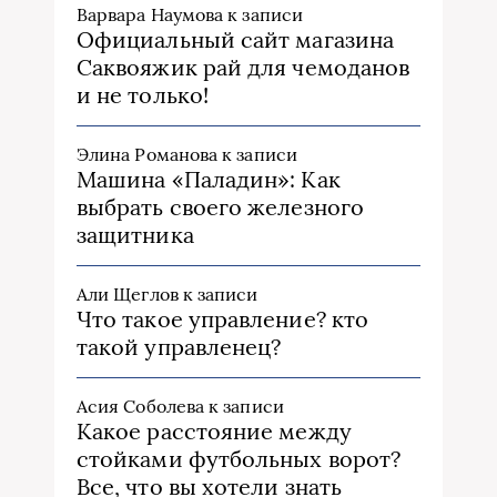
Варвара Наумова
к записи
Официальный сайт магазина
Саквояжик рай для чемоданов
и не только!
Элина Романова
к записи
Машина «Паладин»: Как
выбрать своего железного
защитника
Али Щеглов
к записи
Что такое управление? кто
такой управленец?
Асия Соболева
к записи
Какое расстояние между
стойками футбольных ворот?
Все, что вы хотели знать