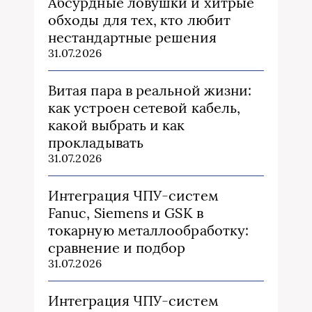
Абсурдные ловушки и хитрые
обходы для тех, кто любит
нестандартные решения
31.07.2026
Витая пара в реальной жизни:
как устроен сетевой кабель,
какой выбрать и как
прокладывать
31.07.2026
Интеграция ЧПУ-систем
Fanuc, Siemens и GSK в
токарную металлообработку:
сравнение и подбор
31.07.2026
Интеграция ЧПУ-систем