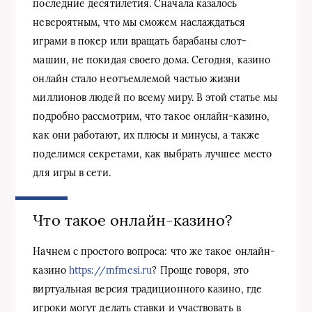
последние десятилетия. Сначала казалось
невероятным, что мы сможем наслаждаться
играми в покер или вращать барабаны слот-
машин, не покидая своего дома. Сегодня, казино
онлайн стало неотъемлемой частью жизни
миллионов людей по всему миру. В этой статье мы
подробно рассмотрим, что такое онлайн-казино,
как они работают, их плюсы и минусы, а также
поделимся секретами, как выбрать лучшее место
для игры в сети.
Что такое онлайн-казино?
Начнем с простого вопроса: что же такое онлайн-
казино
https://mfmesi.ru
? Проще говоря, это
виртуальная версия традиционного казино, где
игроки могут делать ставки и участвовать в