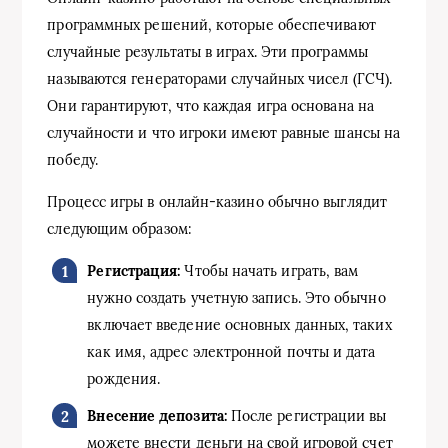
программных решений, которые обеспечивают
случайные результаты в играх. Эти программы
называются генераторами случайных чисел (ГСЧ).
Они гарантируют, что каждая игра основана на
случайности и что игроки имеют равные шансы на
победу.
Процесс игры в онлайн-казино обычно выглядит
следующим образом:
Регистрация:
Чтобы начать играть, вам
нужно создать учетную запись. Это обычно
включает введение основных данных, таких
как имя, адрес электронной почты и дата
рождения.
Внесение депозита:
После регистрации вы
можете внести деньги на свой игровой счет