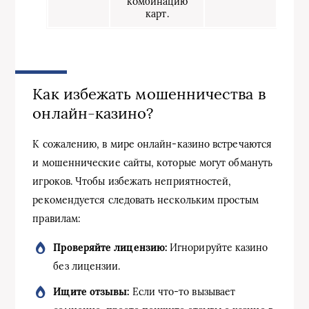
комбинацию
карт.
Как избежать мошенничества в
онлайн-казино?
К сожалению, в мире онлайн-казино встречаются
и мошеннические сайты, которые могут обмануть
игроков. Чтобы избежать неприятностей,
рекомендуется следовать нескольким простым
правилам:
Проверяйте лицензию:
Игнорируйте казино
без лицензии.
Ищите отзывы:
Если что-то вызывает