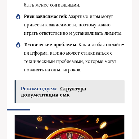
быть менее социальными.
Риск зависимостей:
Азартные игры могут
привести к зависимости, поэтому важно
играть ответственно и устанавливать лимиты.
Технические проблемы:
Как и любая онлайн-
платформа, казино может сталкиваться с
техническими проблемами, которые могут
повлиять на опыт игроков.
Рекомендуем:
Структура
документации смк