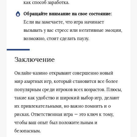
как способ заработка.
Обращайте внимание на свое состояние:
Если вы замечаете, что игра начинает
вызывать у вас стресс или негативные эмоции,
возможно, стоит сделать паузу.
Заключение
Онлайн-казино открывают совершенно новый
мир азартных игр, который становится все более
популярным среди игроков всех возрастов. Плюсы,
такие как удобство и широкий выбор игр, делают
их привлекательными, но важно помнить и о
рисках. Ответственная игра — это ключ к тому,
чтобы ваш опыт был положительным и
безопасным.