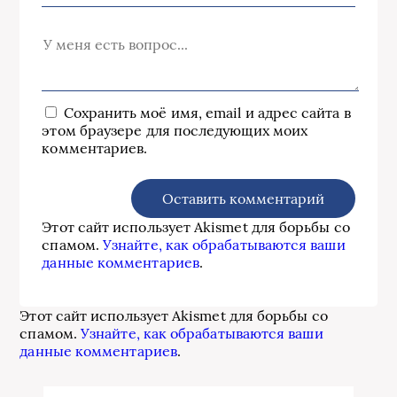
Сохранить моё имя, email и адрес сайта в
этом браузере для последующих моих
комментариев.
Этот сайт использует Akismet для борьбы со
спамом.
Узнайте, как обрабатываются ваши
данные комментариев
.
Этот сайт использует Akismet для борьбы со
спамом.
Узнайте, как обрабатываются ваши
данные комментариев
.