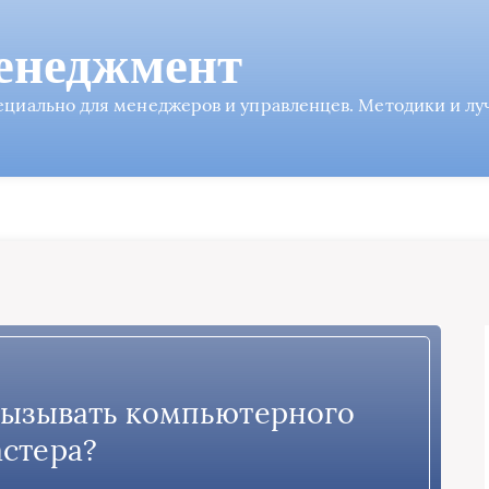
енеджмент
пециально для менеджеров и управленцев. Методики и л
вызывать компьютерного
стера?