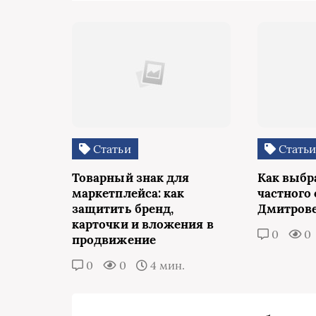
Статьи
Стать
Товарный знак для
Как выбр
маркетплейса: как
частного 
защитить бренд,
Дмитров
карточки и вложения в
0
0
продвижение
0
0
4 мин.