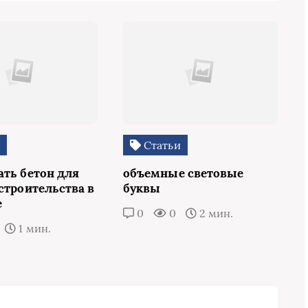
и
Статьи
ать бетон для
объемные световые
строительства в
буквы
е
0
0
2 мин.
1 мин.