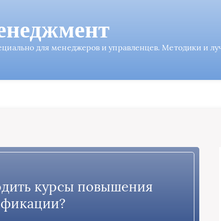
енеджмент
пециально для менеджеров и управленцев. Методики и л
одить курсы повышения
ификации?