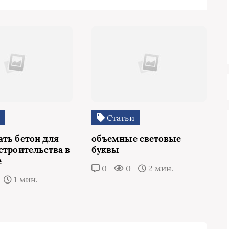
и
Статьи
ать бетон для
объемные световые
строительства в
буквы
е
0
0
2 мин.
1 мин.