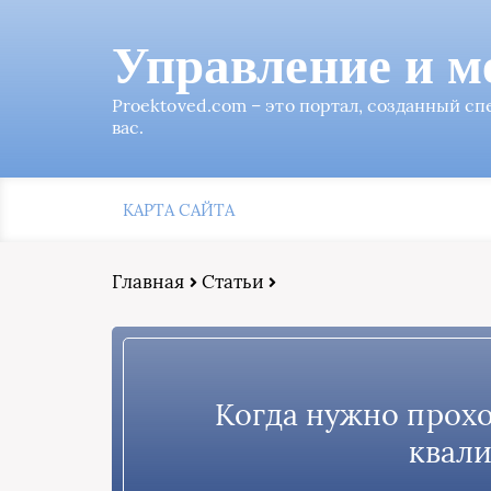
Управление и м
Proektoved.com – это портал, созданный с
вас.
КАРТА САЙТА
Главная
Статьи
Когда нужно прох
квал