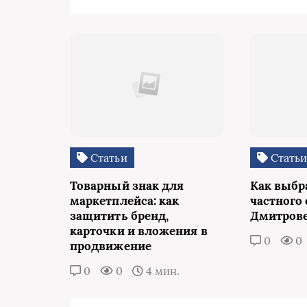
Статьи
Стать
Товарный знак для
Как выбр
маркетплейса: как
частного 
защитить бренд,
Дмитров
карточки и вложения в
0
0
продвижение
0
0
4 мин.