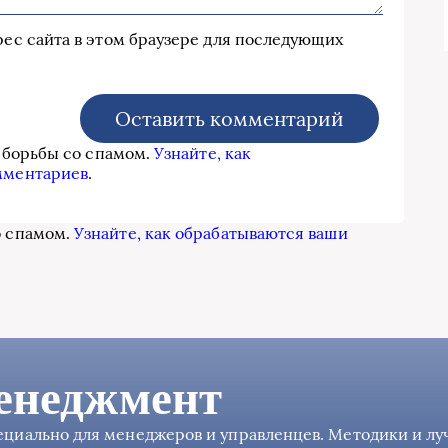
дрес сайта в этом браузере для последующих
я борьбы со спамом.
Узнайте, как
мментариев
.
о спамом.
Узнайте, как обрабатываются ваши
енеджмент
пециально для менеджеров и управленцев. Методики и л