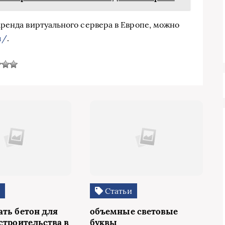
ренда виртуального сервера в Европе, можно
u/
.
и
Статьи
ать бетон для
объемные световые
строительства в
буквы