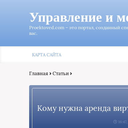
Управление и м
Proektoved.com – это портал, созданный с
вас.
КАРТА САЙТА
Главная
Статьи
Кому нужна аренда вир
16:47