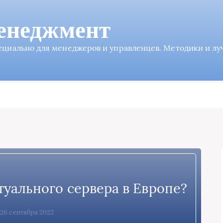
енеджмент
пециально для менеджеров и управленцев. Методики и л
туального сервера в Европе?
, 26 сентября 2022