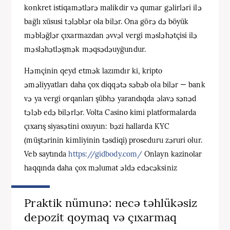
konkret istiqamətlərə malikdir və qumar gəlirləri ilə
bağlı xüsusi tələblər ola bilər. Ona görə də böyük
məbləğlər çıxarmazdan əvvəl vergi məsləhətçisi ilə
məsləhətləşmək məqsədəuyğundur.
Həmçinin qeyd etmək lazımdır ki, kripto
əməliyyatları daha çox diqqətə səbəb ola bilər — bank
və ya vergi orqanları şübhə yarandıqda əlavə sənəd
tələb edə bilərlər. Volta Casino kimi platformalarda
çıxarış siyasətini oxuyun: bəzi hallarda KYC
(müştərinin kimliyinin təsdiqi) proseduru zəruri olur.
Veb saytında
https://gidbody.com/
Onlayn kazinolar
haqqında daha çox məlumat əldə edəcəksiniz
Praktik nümunə: necə təhlükəsiz
depozit qoymaq və çıxarmaq