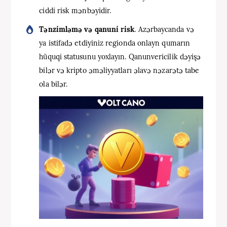
ciddi risk mənbəyidir.
Tənzimləmə və qanuni risk
. Azərbaycanda və
ya istifadə etdiyiniz regionda onlayn qumarın
hüquqi statusunu yoxlayın. Qanunvericilik dəyişə
bilər və kripto əməliyyatları əlavə nəzarətə tabe
ola bilər.