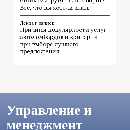
стойками футбольных ворот?
Все, что вы хотели знать
Лейла
к записи
Причины популярности услуг
автоломбардов и критерии
при выборе лучшего
предложения
Управление и
менеджмент