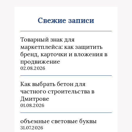
Свежие записи
Товарный знак для
маркетплейса: как защитить
бренд, карточки и вложения в
продвижение
02.08.2026
Как выбрать бетон для
частного строительства в
Дмитрове
01.08.2026
объемные световые буквы
31.07.2026