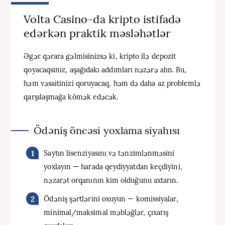
Volta Casino-da kripto istifadə
edərkən praktik məsləhətlər
Əgər qərara gəlmisinizsə ki, kripto ilə depozit
qoyacaqsınız, aşağıdakı addımları nəzərə alın. Bu,
həm vəsaitinizi qoruyacaq, həm də daha az problemlə
qarşılaşmağa kömək edəcək.
Ödəniş öncəsi yoxlama siyahısı
Saytın lisenziyasını və tənzimlənməsini
yoxlayın — harada qeydiyyatdan keçdiyini,
nəzarət orqanının kim olduğunu axtarın.
Ödəniş şərtlərini oxuyun — komissiyalar,
minimal/maksimal məbləğlər, çıxarış