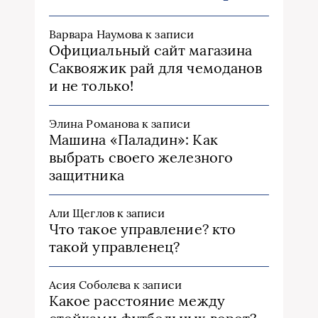
Варвара Наумова
к записи
Официальный сайт магазина
Саквояжик рай для чемоданов
и не только!
Элина Романова
к записи
Машина «Паладин»: Как
выбрать своего железного
защитника
Али Щеглов
к записи
Что такое управление? кто
такой управленец?
Асия Соболева
к записи
Какое расстояние между