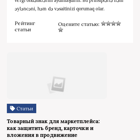
vergi öhdəliklərini aydınlaşdırın. Bu prinsiplərlə həm
əyləncəni, həm də vəsaitinizi qorumaq olar.
Рейтинг
Оцените статью:
статьи
Статьи
Товарный знак для маркетплейса:
как защитить бренд, карточки и
вложения в продвижение