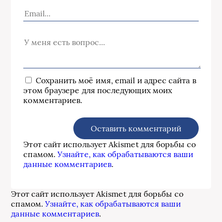
Сохранить моё имя, email и адрес сайта в
этом браузере для последующих моих
комментариев.
Этот сайт использует Akismet для борьбы со
спамом.
Узнайте, как обрабатываются ваши
данные комментариев
.
Этот сайт использует Akismet для борьбы со
спамом.
Узнайте, как обрабатываются ваши
данные комментариев
.