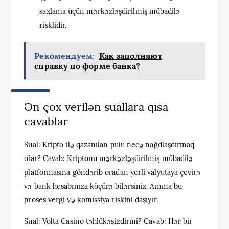
saxlama üçün mərkəzləşdirilmiş mübadilə
risklidir.
Рекомендуем:
Как заполняют
справку по форме банка?
Ən çox verilən suallara qısa
cavablar
Sual: Kripto ilə qazanılan pulu necə nağdlaşdırmaq
olar? Cavab: Kriptonu mərkəzləşdirilmiş mübadilə
platformasına göndərib oradan yerli valyutaya çevirə
və bank hesabınıza köçürə bilərsiniz. Amma bu
proses vergi və komissiya riskini daşıyır.
Sual: Volta Casino təhlükəsizdirmi? Cavab: Hər bir