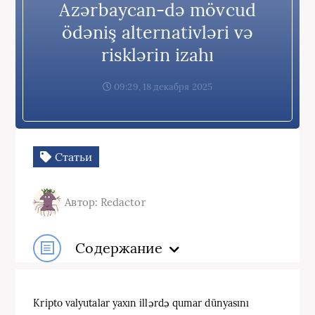
Azərbaycan-də mövcud
ödəniş alternativləri və
risklərin izahı
09:29, 18 декабря 2025
Статьи
Автор: Redactor
Содержание
Kripto valyutalar yaxın illərdə qumar dünyasını