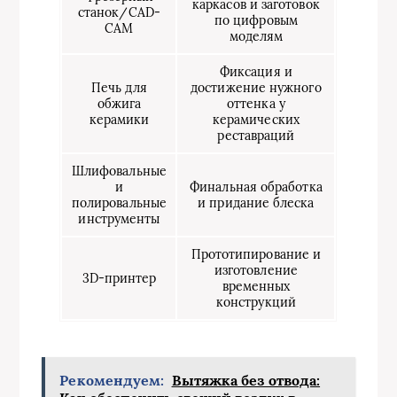
каркасов и заготовок
станок/CAD-
по цифровым
CAM
моделям
Фиксация и
Печь для
достижение нужного
обжига
оттенка у
керамики
керамических
реставраций
Шлифовальные
и
Финальная обработка
полировальные
и придание блеска
инструменты
Прототипирование и
изготовление
3D-принтер
временных
конструкций
Рекомендуем:
Вытяжка без отвода: