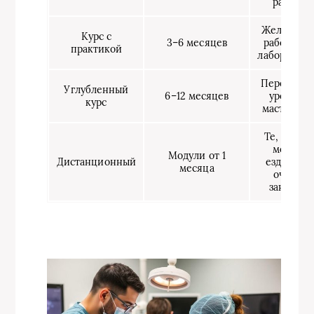
работу
Желающи
Курс с
3–6 месяцев
работать в
практикой
лаборатори
Переход н
Углубленный
6–12 месяцев
уровень
курс
мастерств
Те, кто не
может
Модули от 1
Дистанционный
ездить на
месяца
очные
занятия