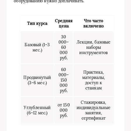
оборудованию нужно доплачивать.
Средняя
Что часто
Тип курса
цена
включено
30
000–
Лекции, базовые
Базовый (1–3
60
наборы
мес.)
000
инструментов
руб.
60
Практика,
000–
Продвинутый
материалы,
150
(3–6 мес.)
доступ к
000
станкам
руб.
Стажировка,
от 150
Углубленный
индивидуальные
000
(6–12 мес.)
занятия,
руб.
сертификат