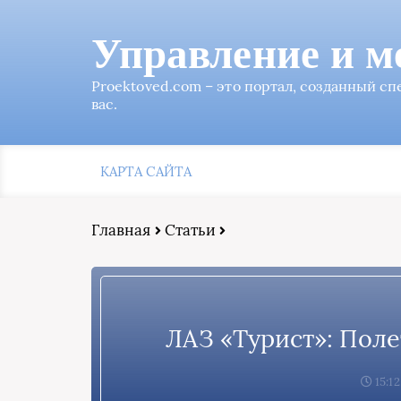
Управление и м
Proektoved.com – это портал, созданный с
вас.
КАРТА САЙТА
Главная
Статьи
ЛАЗ «Турист»: Поле
15:12