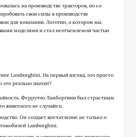
овалась на производстве тракторов, но со
пробовать свои силы в производстве
вом для компании. Логотип, о котором мы
ервыми моделями и стал неотъемлемой частью
ипе Lamborghini. На первый взгляд, это просто
о это реально значит?
тойкость. Ферруччо Ламборгини был страстным
го животного не случайен.
одство. Он создает впечатление не только о
втомобилей Lamborghini.
ют на роскошь и элегантность, что прекрасно