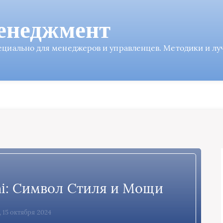
енеджмент
пециально для менеджеров и управленцев. Методики и л
i: Символ Стиля и Мощи
, 15 октября 2024