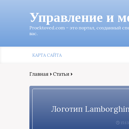
Управление и м
Proektoved.com – это портал, созданный с
вас.
КАРТА САЙТА
Главная
Статьи
Логотип Lamborghin
15:13