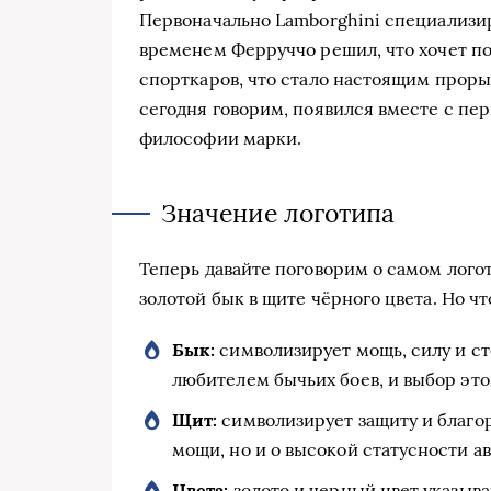
Первоначально Lamborghini специализир
временем Ферруччо решил, что хочет по
спорткаров, что стало настоящим проры
сегодня говорим, появился вместе с п
философии марки.
Значение логотипа
Теперь давайте поговорим о самом логот
золотой бык в щите чёрного цвета. Но чт
Бык:
символизирует мощь, силу и с
любителем бычьих боев, и выбор это
Щит:
символизирует защиту и благор
мощи, но и о высокой статусности а
Цвета:
золото и черный цвет указыва