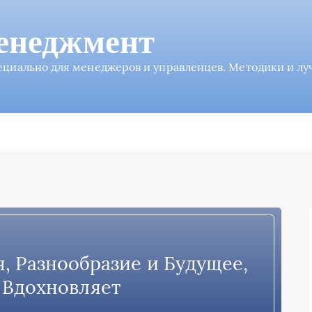
енеджмент
пециально для менеджеров и управленцев. Методики и л
я, Разнообразие и Будущее,
 Вдохновляет