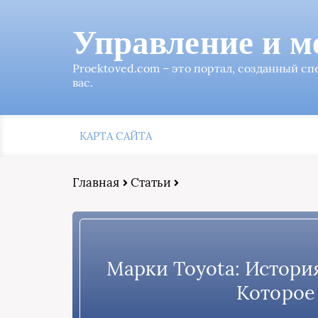
Управление и м
Proektoved.com – это портал, созданный с
вас.
КАРТА САЙТА
Главная
Статьи
Марки Toyota: Истори
Которое