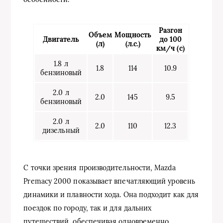
Разгон
Объем
Мощность
Двигатель
до 100
(л)
(л.с.)
км/ч (с)
1.8 л
1.8
114
10.9
бензиновый
2.0 л
2.0
145
9.5
бензиновый
2.0 л
2.0
110
12.3
дизельный
С точки зрения производительности, Mazda
Premacy 2000 показывает впечатляющий уровень
динамики и плавности хода. Она подходит как для
поездок по городу, так и для дальних
путешествий, обеспечивая одновременно