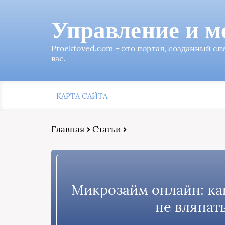
Управление и м
Proektoved.com – это портал, созданный с
вас.
КАРТА САЙТА
Главная
Статьи
Микрозайм онлайн: как
не вляпат