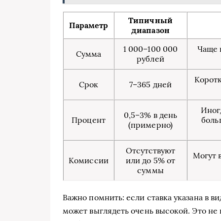
Типичный
Параметр
диапазон
1 000–100 000
Чаще 
Сумма
рублей
Коротк
Срок
7–365 дней
Иног
0,5–3% в день
Процент
боль
(примерно)
Отсутствуют
Могут 
Комиссии
или до 5% от
суммы
Важно помнить: если ставка указана в ви
может выглядеть очень высокой. Это не 