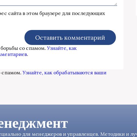
дрес сайта в этом браузере для последующих
я борьбы со спамом.
Узнайте, как
мментариев
.
о спамом.
Узнайте, как обрабатываются ваши
енеджмент
пециально для менеджеров и управленцев. Методики и л