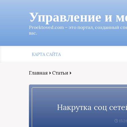
Управление и м
Proektoved.com – это портал, созданный с
вас.
КАРТА САЙТА
Главная
Статьи
Накрутка соц сете
15:2