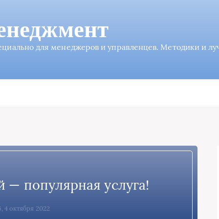
енеджмент
пециально для менеджеров и управленцев. Методики и л
й — популярная услуга!
6, 4 октября 2022