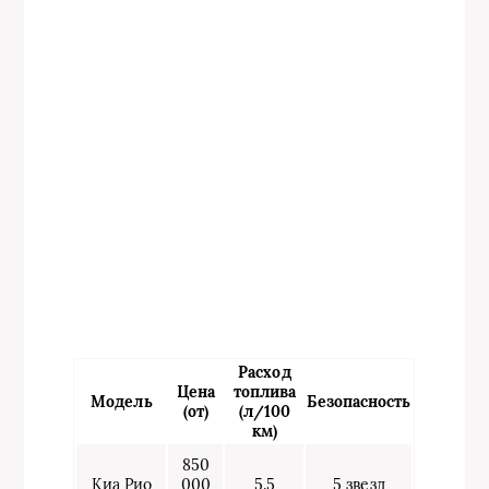
Расход
Цена
топлива
Модель
Безопасность
(от)
(л/100
км)
850
Киа Рио
000
5.5
5 звезд