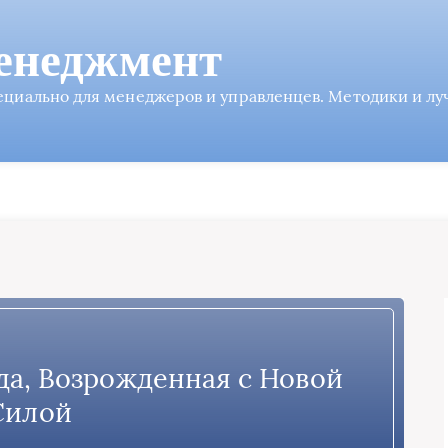
енеджмент
пециально для менеджеров и управленцев. Методики и л
да, Возрожденная с Новой
Силой