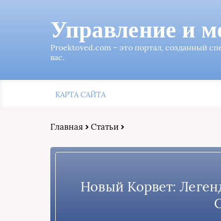
Управление и м
Proektoved.com – это портал, созданный с
вас.
КАРТА САЙТА
Главная
Статьи
Новый Корвет: Леген