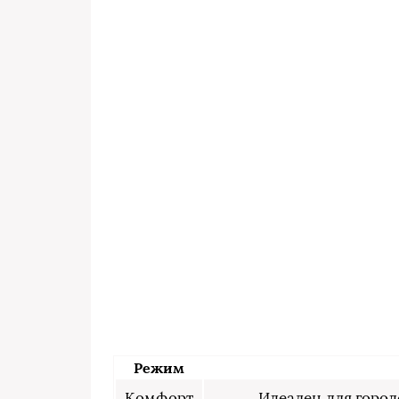
Режим
Комфорт
Идеален для город