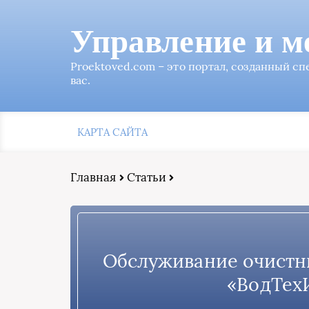
Управление и м
Proektoved.com – это портал, созданный с
вас.
КАРТА САЙТА
Главная
Статьи
Обслуживание очистн
«ВодТех