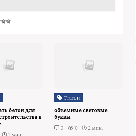
и
Статьи
ать бетон для
объемные световые
строительства в
буквы
е
0
0
2 мин.
1 мин.