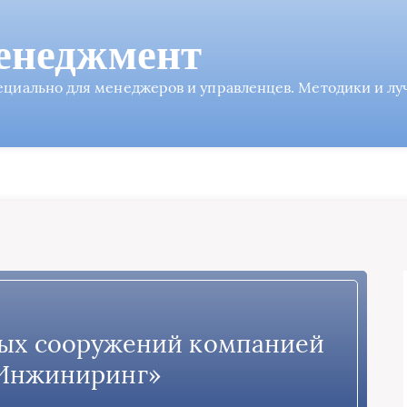
енеджмент
пециально для менеджеров и управленцев. Методики и л
ых сооружений компанией
Инжиниринг»