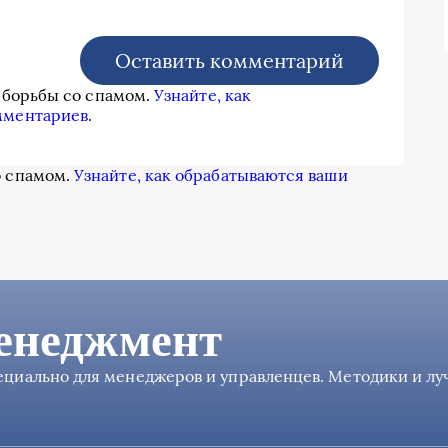
я борьбы со спамом.
Узнайте, как
мментариев
.
о спамом.
Узнайте, как обрабатываются ваши
енеджмент
пециально для менеджеров и управленцев. Методики и л