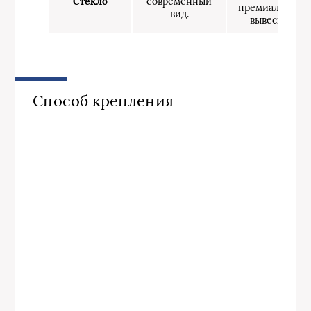
Стекло
современный
премиальные
вид.
вывески.
Способ крепления