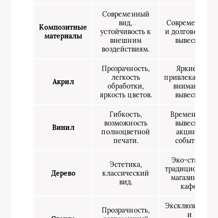
Современный
вид,
Современные
Композитные
устойчивость к
и долговечные
материалы
внешним
вывески.
воздействиям.
Прозрачность,
Яркие и
легкость
привлекающие
Акрил
обработки,
внимание
яркость цветов.
вывески.
Гибкость,
Временные
возможность
вывески,
Винил
полноцветной
акции и
печати.
события.
Эко-стиль,
Эстетика,
традиционные
Дерево
классический
магазины и
вид.
кафе.
Эксклюзивные
Прозрачность,
и