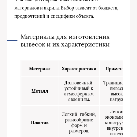
материалов и акрила. Выбор зависит от бюджета,
предпочтений и специфики объекта.
Материалы для изготовления
вывесок и их характеристики
Материал
Характеристики
Применение
Долговечный,
Традиционные
устойчивый к
вывески,
Металл
атмосферным
высокая
явлениям.
нагрузка.
Легкие и
Легкий, гибкий,
экономичные
разнообразие
Пластик
конструкции,
форм и
внутренние
размеров.
вывески.