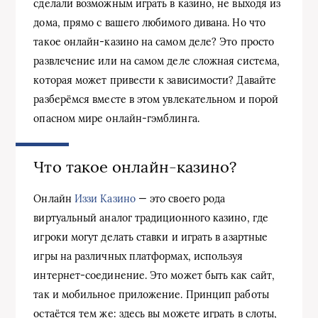
сделали возможным играть в казино, не выходя из
дома, прямо с вашего любимого дивана. Но что
такое онлайн-казино на самом деле? Это просто
развлечение или на самом деле сложная система,
которая может привести к зависимости? Давайте
разберёмся вместе в этом увлекательном и порой
опасном мире онлайн-гэмблинга.
Что такое онлайн-казино?
Онлайн
Иззи Казино
— это своего рода
виртуальный аналог традиционного казино, где
игроки могут делать ставки и играть в азартные
игры на различных платформах, используя
интернет-соединение. Это может быть как сайт,
так и мобильное приложение. Принцип работы
остаётся тем же: здесь вы можете играть в слоты,