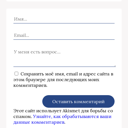
Сохранить моё имя, email и адрес сайта в
этом браузере для последующих моих
комментариев.
Этот сайт использует Akismet для борьбы со
спамом.
Узнайте, как обрабатываются ваши
данные комментариев
.