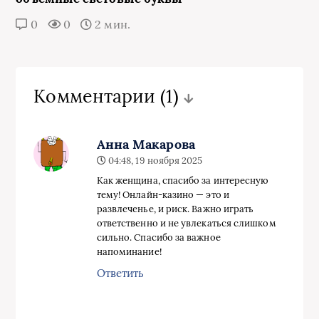
0
0
2 мин.
Комментарии
(1)
Анна Макарова
04:48, 19 ноября 2025
Как женщина, спасибо за интересную
тему! Онлайн-казино — это и
развлеченье, и риск. Важно играть
ответственно и не увлекаться слишком
сильно. Спасибо за важное
напоминание!
Ответить