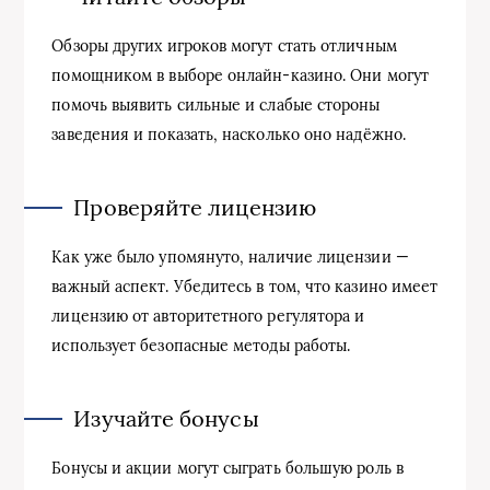
Обзоры других игроков могут стать отличным
помощником в выборе онлайн-казино. Они могут
помочь выявить сильные и слабые стороны
заведения и показать, насколько оно надёжно.
Проверяйте лицензию
Как уже было упомянуто, наличие лицензии —
важный аспект. Убедитесь в том, что казино имеет
лицензию от авторитетного регулятора и
использует безопасные методы работы.
Изучайте бонусы
Бонусы и акции могут сыграть большую роль в