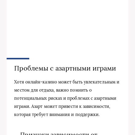
Проблемы с азартными играми
Хотя онлайн-казино может быть увлекательным и
местом для отдыха, важно помнить о
потенциальных рисках и проблемах с азартными
играми. Азарт может привести к зависимости,
которая требует внимания и поддержки.
Признаки зависимости от