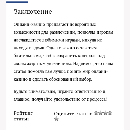
Заключение
Онлайн-казино предлагает невероятные
возможности для развлечений, позволяя игрокам
наслаждаться любимыми играми, никуда не
выходя из дома. Однако важно оставаться
бдительными, чтобы сохранить контроль над
своим азартным увлечением. Надеемся, что наша
статья помогла вам лучше понять мир онлайн-
казино и сделать обоснованный выбор.
Будьте внимательны, играйте ответственно и,
главное, получайте удовольствие от процесса!
Рейтинг
Оцените статью:
статьи