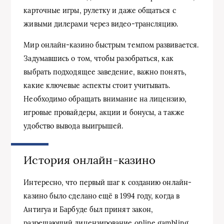
карточные игры, рулетку и даже общаться с
живыми дилерами через видео-трансляцию.
Мир онлайн-казино быстрым темпом развивается.
Задумавшись о том, чтобы разобраться, как
выбрать подходящее заведение, важно понять,
какие ключевые аспекты стоит учитывать.
Необходимо обращать внимание на лицензию,
игровые провайдеры, акции и бонусы, а также
удобство вывода выигрышей.
История онлайн-казино
Интересно, что первый шаг к созданию онлайн-
казино было сделано ещё в 1994 году, когда в
Антигуа и Барбуде был принят закон,
разрешающий лицензирование online gambling.