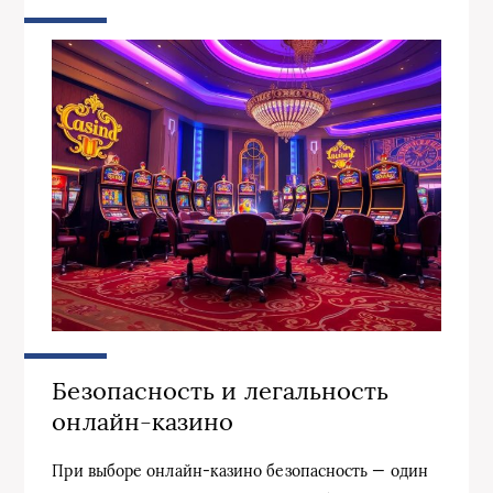
Безопасность и легальность
онлайн-казино
При выборе онлайн-казино безопасность — один