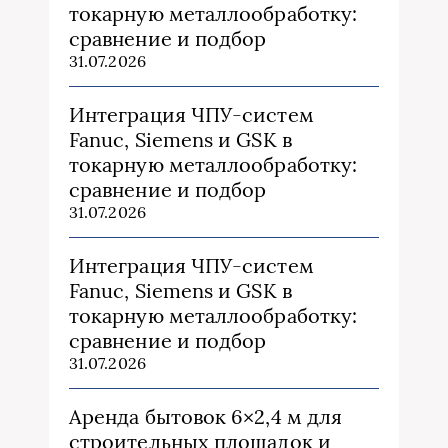
токарную металлообработку:
сравнение и подбор
31.07.2026
Интеграция ЧПУ-систем
Fanuc, Siemens и GSK в
токарную металлообработку:
сравнение и подбор
31.07.2026
Интеграция ЧПУ-систем
Fanuc, Siemens и GSK в
токарную металлообработку:
сравнение и подбор
31.07.2026
Аренда бытовок 6×2,4 м для
строительных площадок и