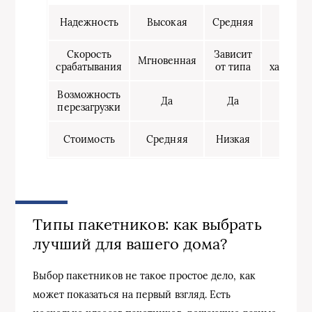
Надежность
Высокая
Средняя
Низ
Скорость
Зависит
Согл
Мгновенная
срабатывания
от типа
характе
Возможность
Да
Да
Н
перезагрузки
Стоимость
Средняя
Низкая
Низ
Типы пакетников: как выбрать
лучший для вашего дома?
Выбор пакетников не такое простое дело, как
может показаться на первый взгляд. Есть