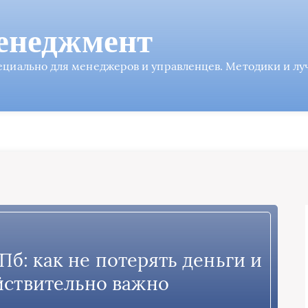
енеджмент
пециально для менеджеров и управленцев. Методики и л
б: как не потерять деньги и
ействительно важно