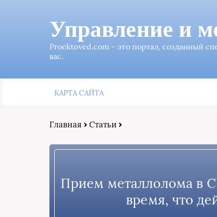
Управление и м
Proektoved.com – это портал, созданный с
вас.
КАРТА САЙТА
Главная
Статьи
Прием металлолома в СП
время, что д