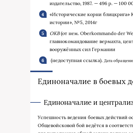
издательство, 1987. — 496 p. — 100 0
«Исторические корни блицкрига» К
истории», №5, 2014г
ОКВ
(от нем. Oberkommando der W
главнокомандование вермахта, це
вооружённых сил Германии
(недоступная ссылка).
Дата обращения
Единоначалие в боевых д
Единоначалие и централи
Успешность ведения боевых действий о
Общевойсковой бой ведётся в соответст