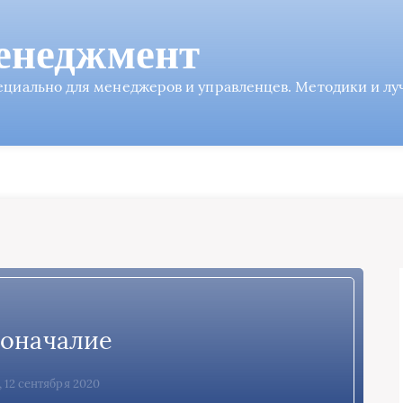
енеджмент
пециально для менеджеров и управленцев. Методики и л
оначалие
 12 сентября 2020