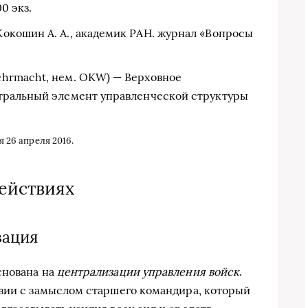
00 экз.
окошин А. А., академик РАН. журнал «Вопросы
ehrmacht, нем. OKW) — Верховное
нтральный элемент управленческой структуры
 26 апреля 2016.
ействиях
зация
снована на
централизации управления войск
.
вии с замыслом старшего командира, который