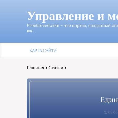
Управление и м
Proektoved.com – это портал, созданный с
вас.
КАРТА САЙТА
Главная
Статьи
Един
00:00,