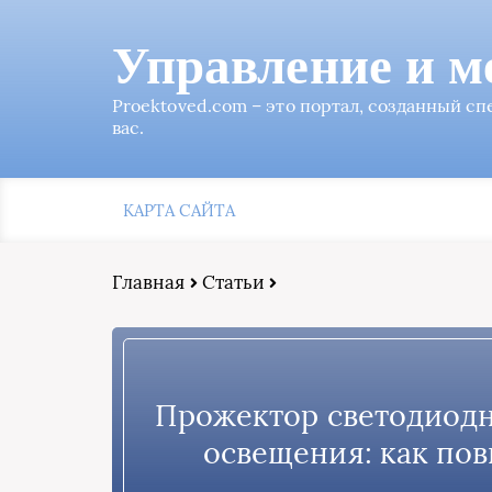
Управление и м
Proektoved.com – это портал, созданный с
вас.
КАРТА САЙТА
Главная
Статьи
Прожектор светодиодн
освещения: как пов