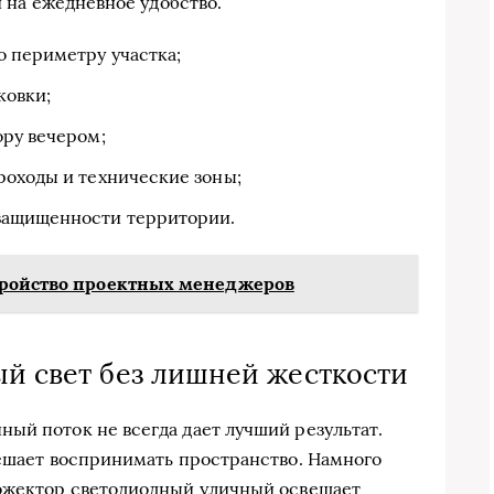
и на ежедневное удобство.
о периметру участка;
ковки;
ору вечером;
роходы и технические зоны;
защищенности территории.
тройство проектных менеджеров
ый свет без лишней жесткости
ый поток не всегда дает лучший результат.
мешает воспринимать пространство. Намного
рожектор светодиодный уличный освещает