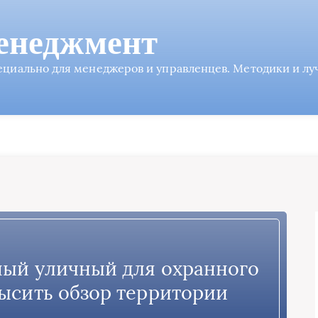
енеджмент
пециально для менеджеров и управленцев. Методики и л
ый уличный для охранного
ысить обзор территории